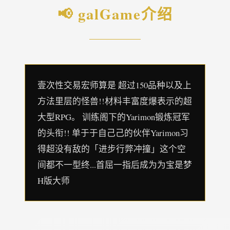
📢 galGame介绍
壹次性交易宏师算是 超过150品种以及上
方法里层的怪兽!!材料丰富度爆表示的超
大型RPG。 训练阁下的Yarimon锻炼冠军
的头衔!! 单于于自己己的伙伴Yarimon习
得超没有敌的「进步行弊冲撞」这个空
间都不一型终...首屈一指后成为为宝是梦
H版大师