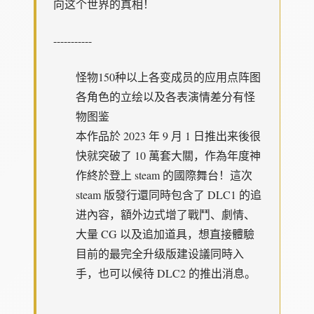
向这个世界的真相！
-----------
怪物150种以上
各变成员的应用点阵图
各角色的立绘以及各表演情差分
有怪
物图鉴
本作品於 2023 年 9 月 1 日推出来後很
快就突破了 10 萬套大關，作為年度神
作終於登上 steam 的國際舞台！這次
steam 版發行還同時包含了 DLC1 的追
进內容，額外边式增了戰鬥、劇情、
大量 CG 以及追加道具，想直接體驗
目前的最完全升级版建设議同時入
手，也可以候待 DLC2 的推出消息。