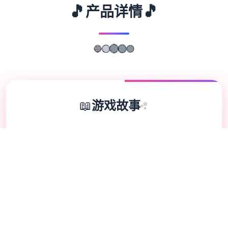
🎵
🎵
产品详情
🔵
🟣
🟡
🟢
🔴
📖
游戏故事
✨
《柒角洲特品种区块队》（英语：Delta
ram，香港并台湾译自项“三角洲部队”）乃二
款第壹个人称射击经历，由NovaLogic开张
发放和从版，1998年身处Microsoft
Windows平台以及上发行。该游戏设计就一
款基于真正三角洲特种部队所军事模拟类游